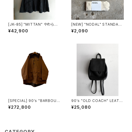
[JK-85] "MITTAN" やわらか
[NEW] "NODAL" STANDAR
大麻JKT (墨×インディゴ)
D SOX made in JAPAN
¥42,900
¥2,090
[SPECIAL] 90's "BARBOUR
90's "OLD COACH" LEATH
/ LONGSHOREMAN" SMOC
ER SMALL BACKPACK mad
¥272,800
¥25,080
K made in ENGLAND
e in USA
CATEGORY