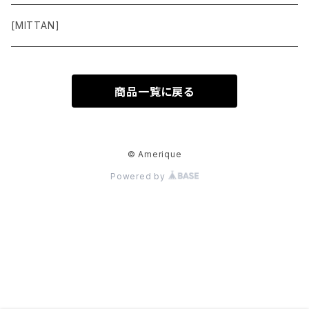
Pants
[MITTAN]
Shoes
商品一覧に戻る
Goods
Accessory
© Amerique
Powered by