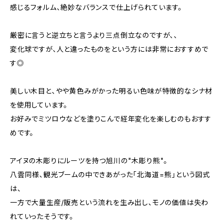
感じるフォルム、絶妙なバランスで仕上げられています。
厳密に言うと逆立ちと言うより三点倒立なのですが、、
変化球ですが、人と違ったものをという方には非常におすすめで
す◎
美しい木目と、やや黄色みがかった明るい色味が特徴的なシナ材
を使用しています。
お好みでミツロウなどを塗りこんで経年変化を楽しむのもおすす
めです。
アイヌの木彫りにルーツを持つ旭川の"木彫り熊"。
八雲同様、観光ブームの中できあがった「北海道=熊」という図式
は、
一方で大量生産/販売という流れを生み出し、モノの価値は失わ
れていったそうです。