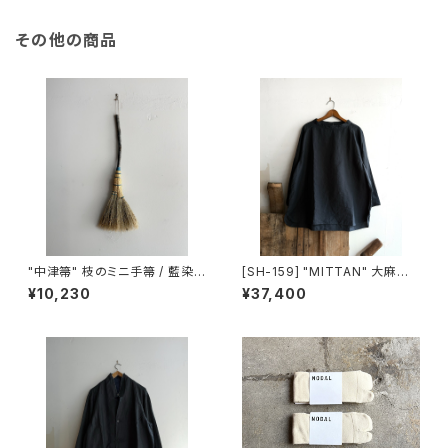
その他の商品
"中津箒" 枝のミニ手箒 / 藍染
[SH-159] "MITTAN" 大麻長
め糸 (約53㎝)
袖プルオーバー 高密度
¥10,230
¥37,400