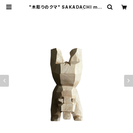
"木彫りのクマ" SAKADACHI mad
e in HOKKAIDO (シナ) | Ameriq
ue