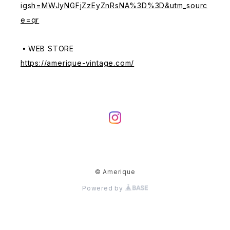
igsh=MWJyNGFjZzEyZnRsNA%3D%3D&utm_sourc
e=qr
▪️WEB STORE
https://amerique-vintage.com/
© Amerique
Powered by