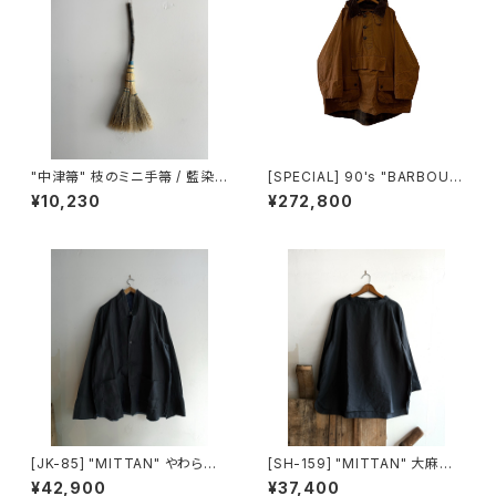
"中津箒" 枝のミニ手箒 / 藍染
[SPECIAL] 90's "BARBOUR
め糸 (約53㎝)
/ LONGSHOREMAN" SMOC
¥10,230
¥272,800
K made in ENGLAND
[JK-85] "MITTAN" やわらか
[SH-159] "MITTAN" 大麻長
大麻JKT (墨×インディゴ)
袖プルオーバー 高密度
¥42,900
¥37,400