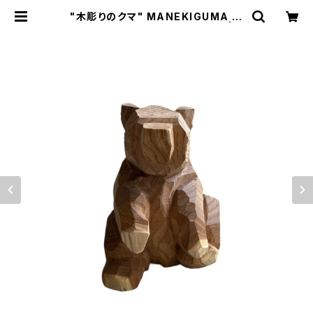
"木彫りのクマ" MANEKIGUMA m
ade in HOKKAIDO (エンジュ) | A
merique