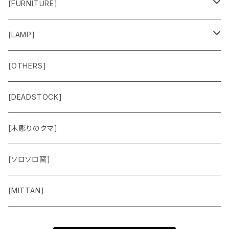
Sweat & Knit
[FURNITURE]
Shirts
Chair
[LAMP]
Outer
Box
Lamp
[OTHERS]
Jacket
Others
Lamp Parts
[DEADSTOCK]
Cut＆Sewn
[木彫りのクマ]
Vest
[ソロソロ窯]
Pants
[MITTAN]
Shoes