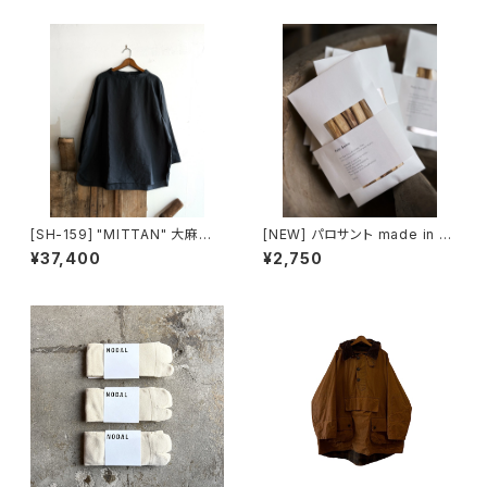
[SH-159] "MITTAN" 大麻長
[NEW] パロサント made in Ec
袖プルオーバー 高密度
uador
¥37,400
¥2,750