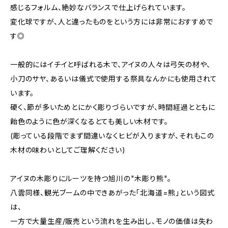
感じるフォルム、絶妙なバランスで仕上げられています。
変化球ですが、人と違ったものをという方には非常におすすめで
す◎
一般的にはイチイと呼ばれる木で、アイヌの人々は弓矢の材や、
小刀のサヤ、あるいは儀式で使用する祭具なんかにも使用されて
います。
硬く、節が多いためとにかく彫りづらいですが、時間経過とともに
飴色のように色が深くなるとても美しい木材です。
(彫っている段階でまず間違いなくヒビが入りますが、それもこの
木材の味わいとしてご理解ください)
アイヌの木彫りにルーツを持つ旭川の"木彫り熊"。
八雲同様、観光ブームの中できあがった「北海道=熊」という図式
は、
一方で大量生産/販売という流れを生み出し、モノの価値は失わ