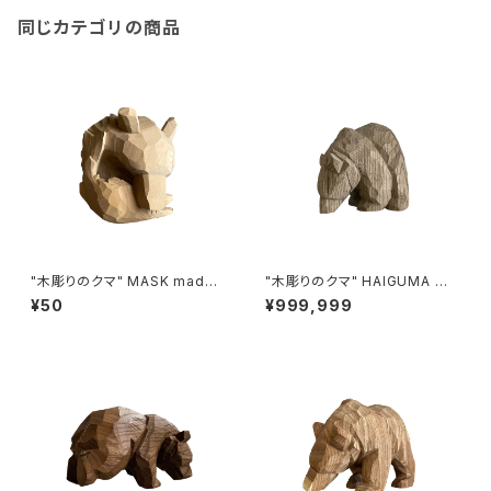
同じカテゴリの商品
"木彫りのクマ" MASK made i
"木彫りのクマ" HAIGUMA ma
n HOKKAIDO (ホオノキ)
de in HOKKAIDO (埋もれ木)
¥50
¥999,999