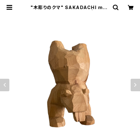
"木彫りのクマ" SAKADACHI mad
e in HOKKAIDO (オンコ) | Amer
ique