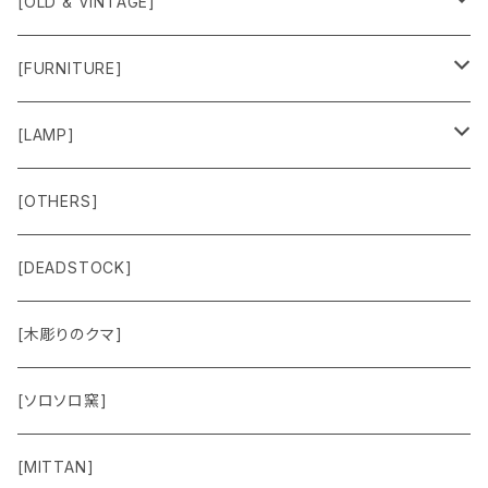
[OLD & VINTAGE]
Sweat & Knit
[FURNITURE]
Shirts
Chair
[LAMP]
Outer
Box
Lamp
[OTHERS]
Jacket
Others
Lamp Parts
[DEADSTOCK]
Cut＆Sewn
[木彫りのクマ]
Vest
[ソロソロ窯]
Pants
[MITTAN]