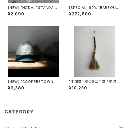
[NEW] "NODAL" STANDAR
[SPECIAL] 90's "BARBOUR
D SOX made in JAPAN
/ LONGSHOREMAN" SMOC
¥2,090
¥272,800
K made in ENGLAND
[NEW] "COOPERSTOWN B
"中津箒" 枝のミニ手箒 / 藍染
ALL CAP" 2-tone TWILL C
め糸 (約53㎝)
¥6,380
¥10,230
AP made in USA
CATEGORY