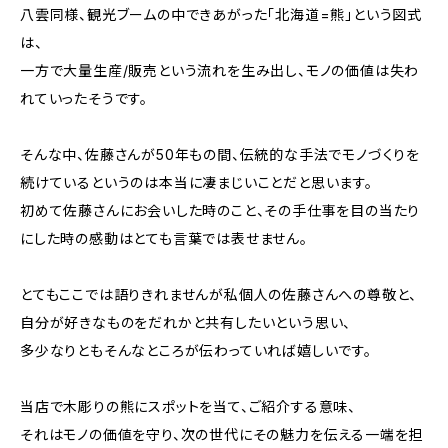
八雲同様、観光ブームの中できあがった「北海道=熊」という図式
は、
一方で大量生産/販売という流れを生み出し、モノの価値は失わ
れていったそうです。
そんな中、佐藤さんが50年もの間、伝統的な手法でモノづくりを
続けているというのは本当に凄まじいことだと思います。
初めて佐藤さんにお会いした時のこと、その手仕事を目の当たり
にした時の感動はとても言葉では表せません。
とてもここでは語りきれませんが私個人の佐藤さんへの尊敬と、
自分が好きなものをだれかと共有したいという思い、
多少なりともそんなところが伝わっていれば嬉しいです。
当店で木彫りの熊にスポットを当て、ご紹介する意味、
それはモノの価値を守り、次の世代にその魅力を伝える一端を担