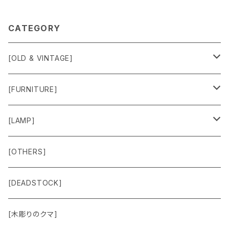
CATEGORY
[OLD & VINTAGE]
Sweat & Knit
[FURNITURE]
Shirts
Chair
[LAMP]
Outer
Box
Lamp
[OTHERS]
Jacket
Others
Lamp Parts
[DEADSTOCK]
Cut＆Sewn
[木彫りのクマ]