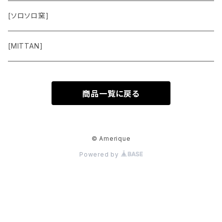
Vest
[ソロソロ窯]
Pants
[MITTAN]
Shoes
商品一覧に戻る
Goods
Accessory
© Amerique
Powered by