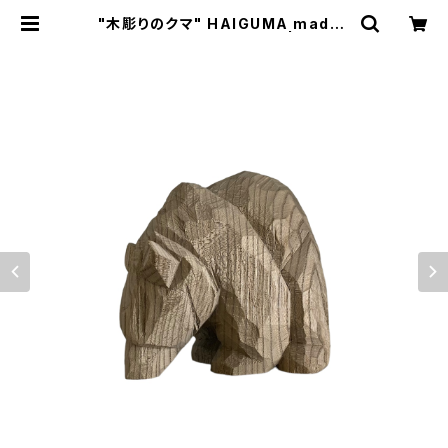
"木彫りのクマ" HAIGUMA made i
n HOKKAIDO (埋もれ木) | Ameri
que