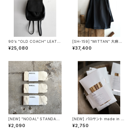
90's "OLD COACH" LEATH
[SH-159] "MITTAN" 大麻長
ER SMALL BACKPACK mad
袖プルオーバー 高密度
¥25,080
¥37,400
e in USA
[NEW] "NODAL" STANDAR
[NEW] パロサント made in Ec
D SOX made in JAPAN
uador
¥2,090
¥2,750