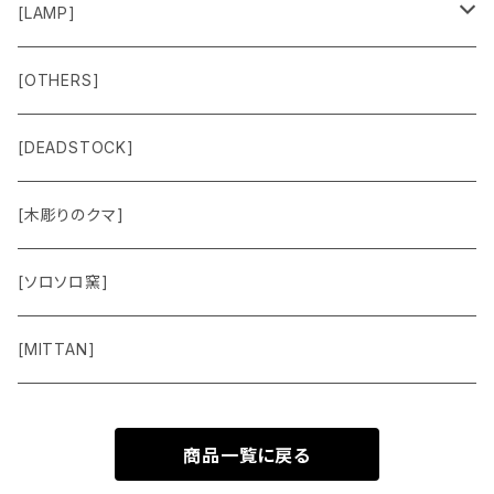
Shirts
Chair
[LAMP]
Outer
Box
Lamp
[OTHERS]
Jacket
Others
Lamp Parts
[DEADSTOCK]
Cut＆Sewn
[木彫りのクマ]
Vest
[ソロソロ窯]
Pants
[MITTAN]
Shoes
商品一覧に戻る
Goods