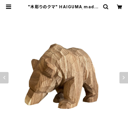
"木彫りのクマ" HAIGUMA made i
n HOKKAIDO (エンジュ) | Ameri
que