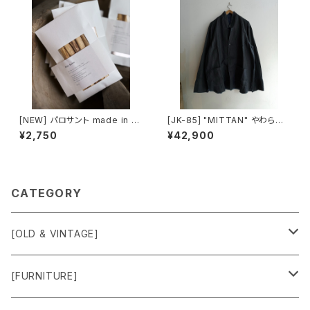
[NEW] パロサント made in Ec
[JK-85] "MITTAN" やわらか
uador
大麻JKT (墨×インディゴ)
¥2,750
¥42,900
CATEGORY
[OLD & VINTAGE]
Sweat & Knit
[FURNITURE]