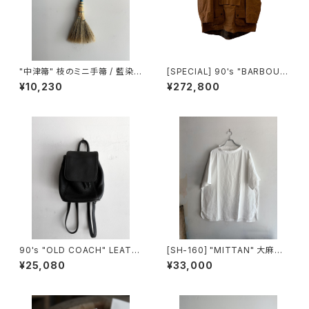
"中津箒" 枝のミニ手箒 / 藍染
[SPECIAL] 90's "BARBOUR
め糸 (約53㎝)
/ LONGSHOREMAN" SMOC
¥10,230
¥272,800
K made in ENGLAND
90's "OLD COACH" LEATH
[SH-160] "MITTAN" 大麻プ
ER SMALL BACKPACK mad
ルオーバーシャツ
¥25,080
¥33,000
e in USA