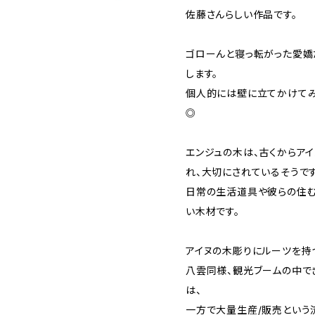
佐藤さんらしい作品です。
ゴローんと寝っ転がった愛嬌
します。
個人的には壁に立てかけてみ
◎
エンジュの木は、古くからアイ
れ、大切にされているそうです
日常の生活道具や彼らの住む
い木材です。
アイヌの木彫りにルーツを持
八雲同様、観光ブームの中で
は、
一方で大量生産/販売という