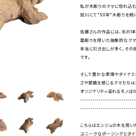
私が木彫りのクマに惚れ込む
旭川にて"50年"木彫りを続
佐藤さんの作品には、毛の1
面彫りを用いた抽象的なクマ
本当に引き出しが多く、その
です。
そして豊かな表情やダイナミ
さや愛嬌を感じるクマたちは
オリジナリティ溢れるモノばか
---------------------------
---------------------------
こちらはエンジュの木を用いた
ユニークなポージングとダイ