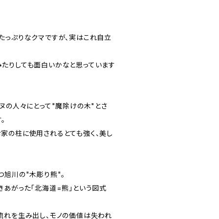
たっぷりなクマですが、実はこれ自立
たりしても面白いかなと思っています
ヌの人々にとって"魔除けの木"とさ
。
家の柱に使用されるとても強く、美し
つ旭川の"木彫り熊"。
きあがった「北海道=熊」という図式
流れを生み出し、モノの価値は失われ