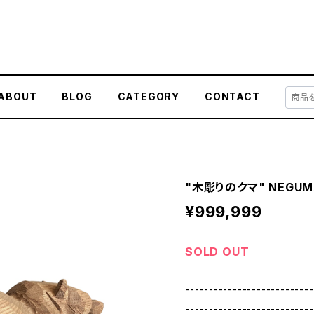
ABOUT
BLOG
CATEGORY
CONTACT
"木彫りのクマ" NEGUMA 
¥999,999
SOLD OUT
---------------------------
---------------------------