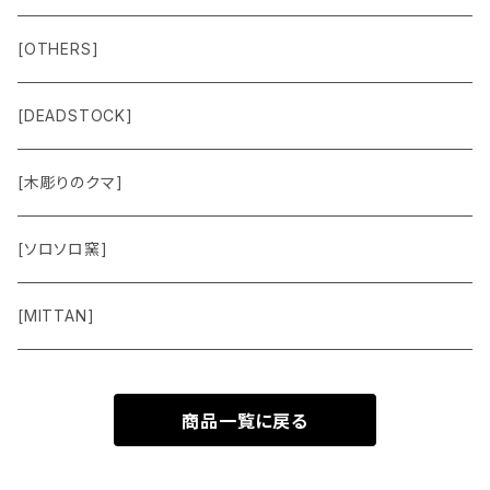
Outer
Box
Lamp
[OTHERS]
Jacket
Others
Lamp Parts
[DEADSTOCK]
Cut＆Sewn
[木彫りのクマ]
Vest
[ソロソロ窯]
Pants
[MITTAN]
Shoes
商品一覧に戻る
Goods