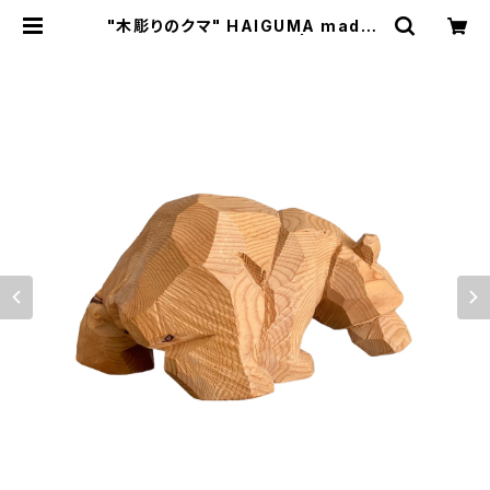
"木彫りのクマ" HAIGUMA made i
n HOKKAIDO (オンコ) | Ameriq
ue