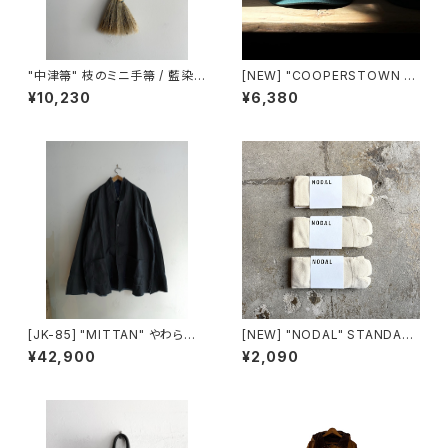
"中津箒" 枝のミニ手箒 / 藍染
[NEW] "COOPERSTOWN B
め糸 (約53㎝)
ALL CAP" 2-tone TWILL C
¥10,230
¥6,380
AP made in USA
[JK-85] "MITTAN" やわらか
[NEW] "NODAL" STANDAR
大麻JKT (墨×インディゴ)
D SOX made in JAPAN
¥42,900
¥2,090