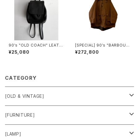
90's "OLD COACH" LEATH
[SPECIAL] 90's "BARBOUR
ER SMALL BACKPACK mad
/ LONGSHOREMAN" SMOC
¥25,080
¥272,800
e in USA
K made in ENGLAND
CATEGORY
[OLD & VINTAGE]
Sweat & Knit
[FURNITURE]
Shirts
Chair
[LAMP]