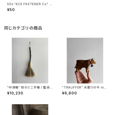
50s "ACE FASTENER Co" 1
02 STAPLER
¥50
同じカテゴリの商品
"中津箒" 枝のミニ手箒 / 藍染
"TRAUFFER" 木彫りの牛 ma
め糸 (約53㎝)
de in Switzerland
¥10,230
¥6,600