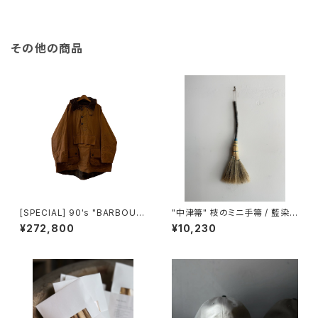
その他の商品
[SPECIAL] 90's "BARBOUR
"中津箒" 枝のミニ手箒 / 藍染
/ LONGSHOREMAN" SMOC
め糸 (約53㎝)
¥272,800
¥10,230
K made in ENGLAND