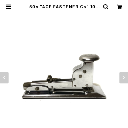
50s "ACE FASTENER Co" 102
STAPLER | Amerique