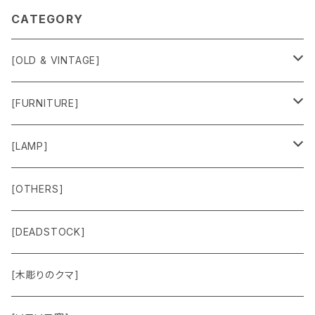
CATEGORY
[OLD & VINTAGE]
Sweat & Knit
[FURNITURE]
Shirts
Chair
[LAMP]
Outer
Box
Lamp
[OTHERS]
Jacket
Others
Lamp Parts
[DEADSTOCK]
Cut＆Sewn
[木彫りのクマ]