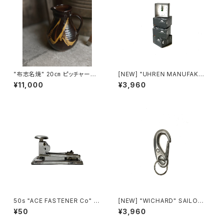
"布志名焼" 20㎝ ピッチャー
[NEW] "UHREN MANUFAKT
(島根)
UR SCHWARZWALD" QUAR
¥11,000
¥3,960
TS ALARM CLOCKS
50s "ACE FASTENER Co" 4
[NEW] "WICHARD" SAILOR
02 STAPLER
CARABINER (L) made in FR
¥50
¥3,960
ANCE