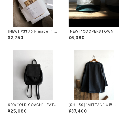
[NEW] パロサント made in Ec
[NEW] "COOPERSTOWN B
uador
ALL CAP" 2-tone TWILL C
¥2,750
¥6,380
AP made in USA
90's "OLD COACH" LEATH
[SH-159] "MITTAN" 大麻長
ER SMALL BACKPACK mad
袖プルオーバー 高密度
¥25,080
¥37,400
e in USA