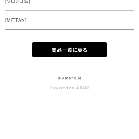
Vest
[ソロソロ窯]
Pants
[MITTAN]
Shoes
商品一覧に戻る
Goods
Accessory
© Amerique
Powered by