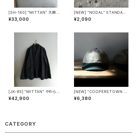
[SH-160] "MITTAN" 大麻プ
[NEW] "NODAL" STANDAR
ルオーバーシャツ
D SOX made in JAPAN
¥33,000
¥2,090
[JK-85] "MITTAN" やわらか
[NEW] "COOPERSTOWN B
大麻JKT (墨×インディゴ)
ALL CAP" 2-tone TWILL C
¥42,900
¥6,380
AP made in USA
CATEGORY