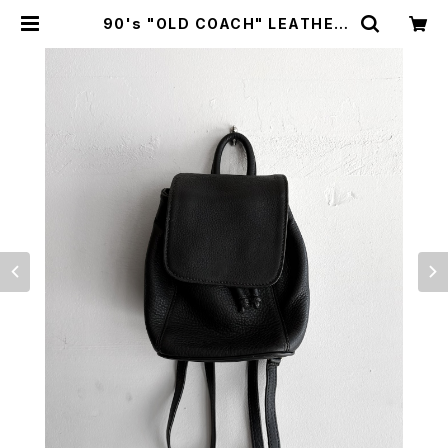
90's "OLD COACH" LEATHER
SMALL BACKPACK made in US
A | Amerique