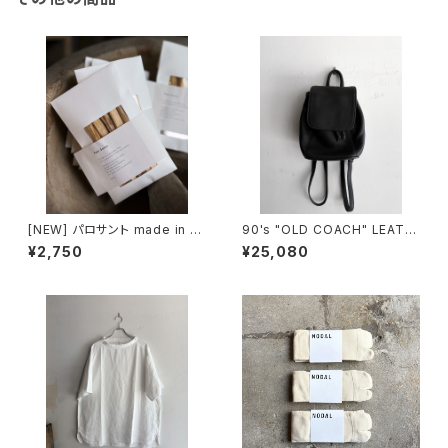
[NEW] パロサント made in Ec
90's "OLD COACH" LEATH
uador
ER SMALL BACKPACK mad
¥2,750
¥25,080
e in USA