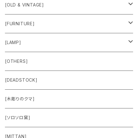
[OLD & VINTAGE]
Sweat & Knit
[FURNITURE]
Shirts
Chair
[LAMP]
Outer
Box
Lamp
[OTHERS]
Jacket
Others
Lamp Parts
[DEADSTOCK]
Cut＆Sewn
[木彫りのクマ]
Vest
[ソロソロ窯]
Pants
[MITTAN]