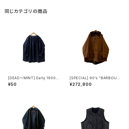
同じカテゴリの商品
[DEAD〜MINT] Early 1900's
[SPECIAL] 90's "BARBOUR
"BIAUDE" COTTON × LINE
/ LONGSHOREMAN" SMOC
¥50
¥272,800
N INDIGO SMOCK made in
K made in ENGLAND
FRANCE