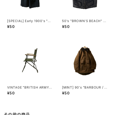
[SPECIAL] Early 1900's "BI
50's "BROWN'S BEACH" BE
AUDE" INDIGO LINEN SMO
ACH CLOTH VEST
¥50
¥50
CK
VINTAGE "BRITISH ARMY"
[MINT] 90's "BARBOUR / L
ORIGINAL ROVER CHAIR
ONGSHOREMAN" SMOCK
¥50
¥50
その他の商品