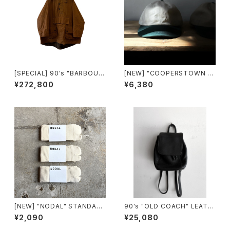
[SPECIAL] 90's "BARBOUR
[NEW] "COOPERSTOWN B
/ LONGSHOREMAN" SMOC
ALL CAP" 2-tone TWILL C
¥272,800
¥6,380
K made in ENGLAND
AP made in USA
[NEW] "NODAL" STANDAR
90's "OLD COACH" LEATH
D SOX made in JAPAN
ER SMALL BACKPACK mad
¥2,090
¥25,080
e in USA