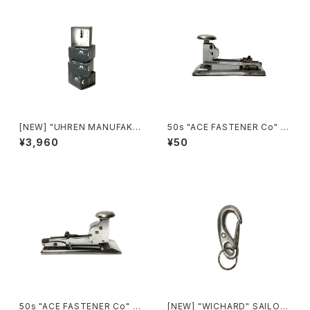
[NEW] "UHREN MANUFAKT
50s "ACE FASTENER Co" 4
UR SCHWARZWALD" QUAR
02 STAPLER
¥3,960
¥50
TS ALARM CLOCKS
50s "ACE FASTENER Co" 1
[NEW] "WICHARD" SAILOR