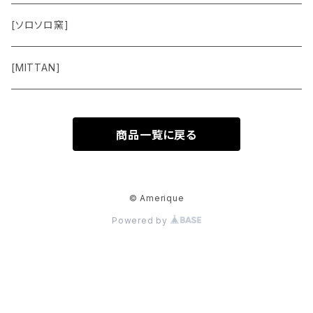
Vest
[ソロソロ窯]
Pants
[MITTAN]
Shoes
商品一覧に戻る
Goods
Accessory
© Amerique
Powered by