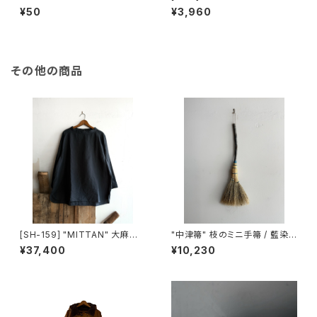
02 STAPLER
CARABINER (L) made in FR
¥50
¥3,960
ANCE
その他の商品
[SH-159] "MITTAN" 大麻長
"中津箒" 枝のミニ手箒 / 藍染
袖プルオーバー 高密度
め糸 (約53㎝)
¥37,400
¥10,230