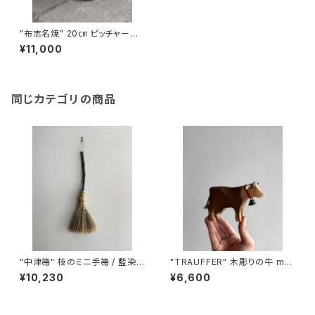
"布志名焼" 20㎝ ピッチャー
(島根)
¥11,000
同じカテゴリの商品
"中津箒" 枝のミニ手箒 / 藍染
"TRAUFFER" 木彫りの牛 ma
め糸 (約53㎝)
de in Switzerland
¥10,230
¥6,600