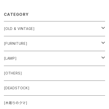
CATEGORY
[OLD & VINTAGE]
Sweat & Knit
[FURNITURE]
Shirts
Chair
[LAMP]
Outer
Box
Lamp
[OTHERS]
Jacket
Others
Lamp Parts
[DEADSTOCK]
Cut＆Sewn
[木彫りのクマ]