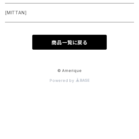
Pants
[MITTAN]
Shoes
商品一覧に戻る
Goods
Accessory
© Amerique
Powered by