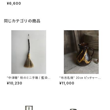
de in Switzerland
¥6,600
同じカテゴリの商品
"中津箒" 枝のミニ手箒 / 藍染
"布志名焼" 20㎝ ピッチャー
め糸 (約53㎝)
(島根)
¥10,230
¥11,000