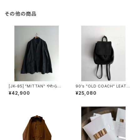
その他の商品
[JK-85] "MITTAN" やわらか
90's "OLD COACH" LEATH
大麻JKT (墨×インディゴ)
ER SMALL BACKPACK mad
¥42,900
¥25,080
e in USA