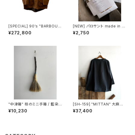
[SPECIAL] 90's "BARBOUR
[NEW] パロサント made in Ec
/ LONGSHOREMAN" SMOC
uador
¥272,800
¥2,750
K made in ENGLAND
"中津箒" 枝のミニ手箒 / 藍染
[SH-159] "MITTAN" 大麻長
め糸 (約53㎝)
袖プルオーバー 高密度
¥10,230
¥37,400