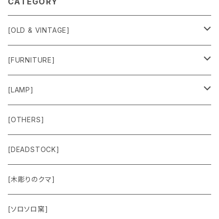
CATEGORY
[OLD & VINTAGE]
Sweat & Knit
[FURNITURE]
Shirts
Chair
[LAMP]
Outer
Box
Lamp
[OTHERS]
Jacket
Others
Lamp Parts
[DEADSTOCK]
Cut＆Sewn
[木彫りのクマ]
Vest
[ソロソロ窯]