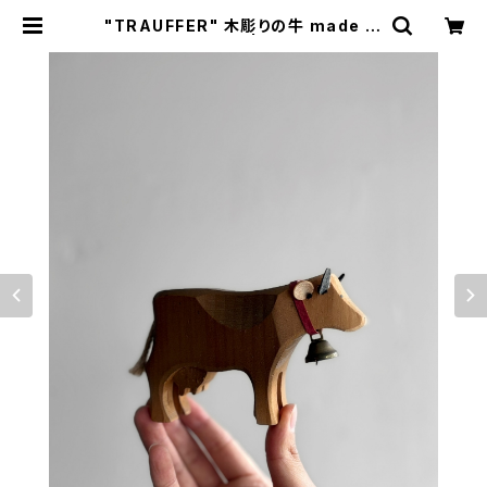
"TRAUFFER" 木彫りの牛 made in
Switzerland | Amerique