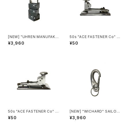
[NEW] "UHREN MANUFAKT
50s "ACE FASTENER Co" 4
UR SCHWARZWALD" QUAR
02 STAPLER
¥3,960
¥50
TS ALARM CLOCKS
50s "ACE FASTENER Co" 1
[NEW] "WICHARD" SAILOR
02 STAPLER
CARABINER (L) made in FR
¥50
¥3,960
ANCE