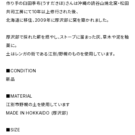
作り手の臼田季布(うすだきほ)さんは沖縄の読谷山焼北窯・松田
共司工房にて10年以上修行された後、
北海道に移住、2009年に厚沢部に窯を築かれました。
厚沢部で採れた薪を燃やし、ストーブに溜まった灰、草木や泥を釉
薬に。
土はレンガの街である江別/野幌のものを使用しています。
■CONDITION
新品
■MATERIAL
江別市野幌の土を使用しています
MADE IN HOKKAIDO (厚沢部)
■SIZE