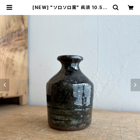
[NEW] "ソロソロ窯" 呉須 10.5㎝
花瓶 made in HOKKAIDO | Ame
rique