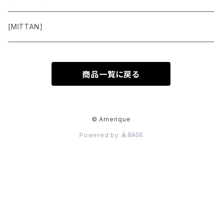
Pants
[MITTAN]
Shoes
商品一覧に戻る
Goods
Accessory
© Amerique
Powered by