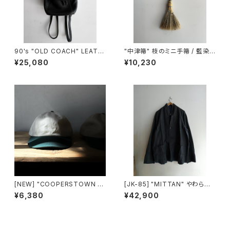
90's "OLD COACH" LEATH
"中津箒" 枝のミニ手箒 / 藍染
ER SMALL BACKPACK mad
め糸 (約53㎝)
¥25,080
¥10,230
e in USA
[NEW] "COOPERSTOWN B
[JK-85] "MITTAN" やわらか
ALL CAP" 2-tone TWILL C
大麻JKT (墨×インディゴ)
¥6,380
¥42,900
AP made in USA