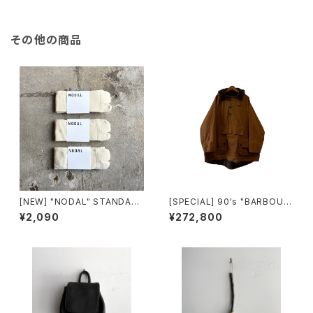
その他の商品
[NEW] "NODAL" STANDAR
[SPECIAL] 90's "BARBOUR
D SOX made in JAPAN
/ LONGSHOREMAN" SMOC
¥2,090
¥272,800
K made in ENGLAND