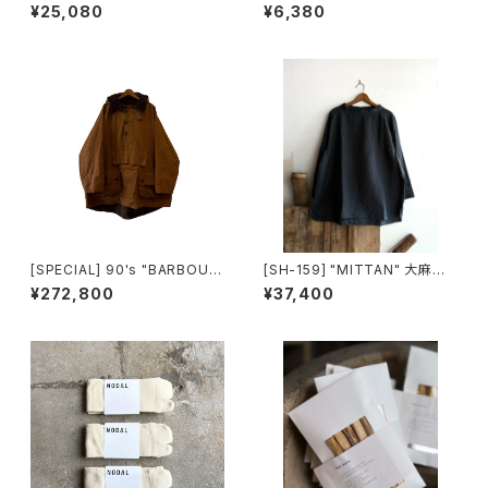
ER SMALL BACKPACK mad
ALL CAP" 2-tone TWILL C
¥25,080
¥6,380
e in USA
AP made in USA
[SPECIAL] 90's "BARBOUR
[SH-159] "MITTAN" 大麻長
/ LONGSHOREMAN" SMOC
袖プルオーバー 高密度
¥272,800
¥37,400
K made in ENGLAND