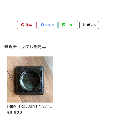
保存
シェア
LINE
ポスト
最近チェックした商品
[NEW] EXCLUSIVE "ソロソロ
窯" 呉須 台皿 15㎝
¥6,600