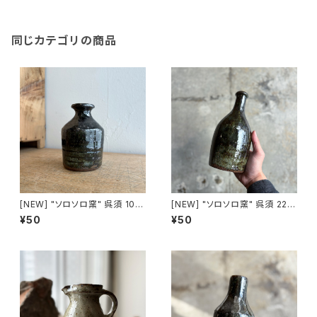
同じカテゴリの商品
[NEW] "ソロソロ窯" 呉須 10.5
[NEW] "ソロソロ窯" 呉須 22㎝
㎝ 花瓶 made in HOKKAIDO
花瓶
¥50
¥50