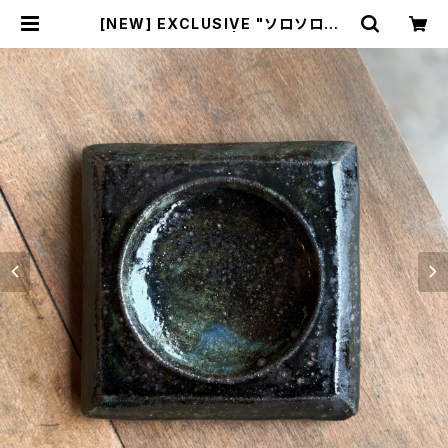
[NEW] EXCLUSIVE "ソロソロ窯"
呉須 台皿 15㎝ | Amerique