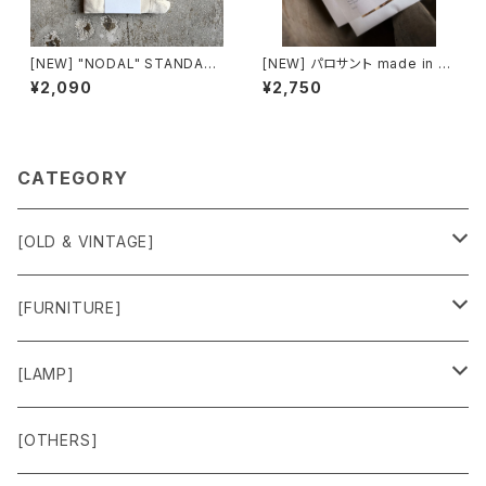
[NEW] "NODAL" STANDAR
[NEW] パロサント made in Ec
D SOX made in JAPAN
uador
¥2,090
¥2,750
CATEGORY
[OLD & VINTAGE]
Sweat & Knit
[FURNITURE]
Shirts
Chair
[LAMP]
Outer
Box
Lamp
[OTHERS]