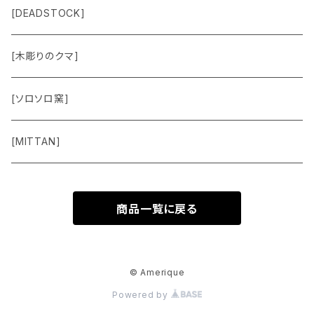
Jacket
Others
Lamp Parts
[DEADSTOCK]
Cut＆Sewn
[木彫りのクマ]
Vest
[ソロソロ窯]
Pants
[MITTAN]
Shoes
商品一覧に戻る
Goods
Accessory
© Amerique
Powered by